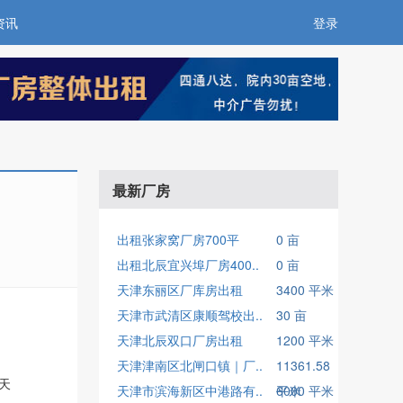
资讯
登录
最新厂房
出租张家窝厂房700平
0 亩
出租北辰宜兴埠厂房400..
0 亩
天津东丽区厂库房出租
3400 平米
天津市武清区康顺驾校出..
30 亩
天津北辰双口厂房出租
1200 平米
天津津南区北闸口镇｜厂..
11361.58
/天
天津市滨海新区中港路有..
平米
6000 平米