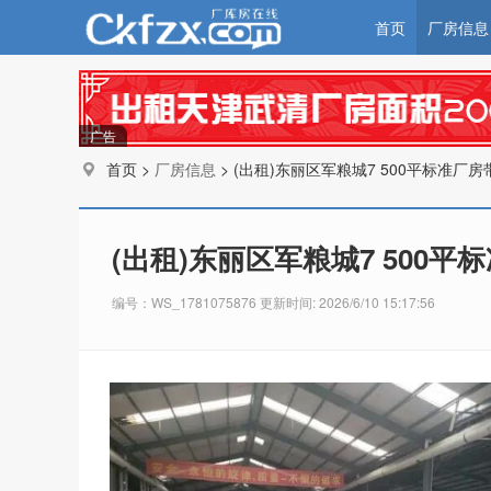
首页
厂房信息
广告
首页 >
厂房信息
> (出租)东丽区军粮城7 500平标准厂
(出租)东丽区军粮城7 500
编号：WS_1781075876 更新时间: 2026/6/10 15:17:56