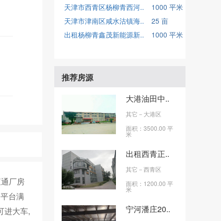
天津市西青区杨柳青西河..
1000 平米
天津市津南区咸水沽镇海..
25 亩
出租杨柳青鑫茂新能源新..
1000 平米
推荐房源
大港油田中..
其它
－大港区
面积：3500.00 平
米
出租西青正..
其它
－西青区
直通厂房
面积：1200.00 平
米
卸平台满
宁河潘庄20..
可进大车,