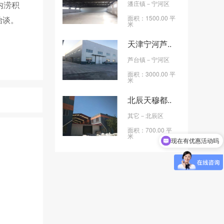
内涝积
潘庄镇
－宁河区
面积：1500.00 平
治谈。
米
天津宁河芦..
芦台镇
－宁河区
面积：3000.00 平
米
北辰天穆都..
其它
－北辰区
现在有优惠活动吗
面积：700.00 平
米
可以介绍下你们的产品么