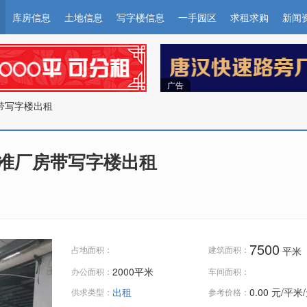
库房信息
土地信息
写字楼信息
一手园区
求租求购
新闻
广告
房带写字楼出租
平标准厂房带写字楼出租
7500
占地面积：
建筑面积：
平米
2000平米
办公面积：
车间面积：
出租
0.00
元/平米
供求类型：
参考价格：