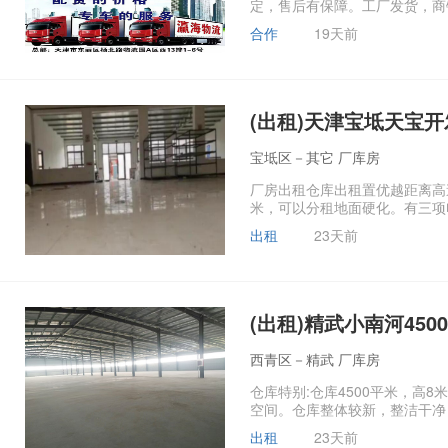
定，售后有保障。工厂发货，商铺
合作
19天前
(出租)天津宝坻天宝
宝坻区－其它 厂库房
厂房出租仓库出租置优越距离高速
米，可以分租地面硬化。有三项电
出租
23天前
(出租)精武小南河45
西青区－精武 厂库房
仓库特别:仓库4500平米，高
空间。仓库整体较新，整洁干净，独
出租
23天前