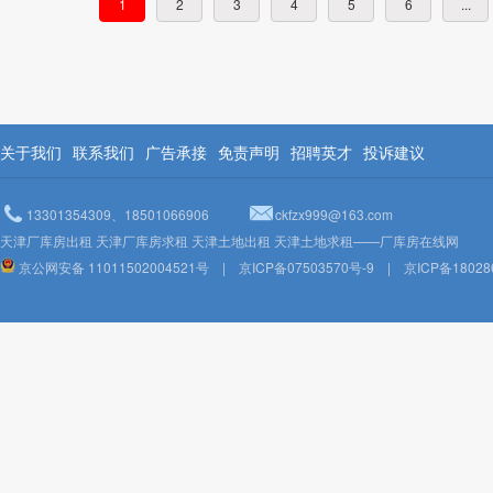
1
2
3
4
5
6
...
关于我们
联系我们
广告承接
免责声明
招聘英才
投诉建议
13301354309、18501066906
ckfzx999@163.com
天津厂库房出租 天津厂库房求租 天津土地出租 天津土地求租——厂库房在线网
京公网安备 11011502004521号
|
京ICP备07503570号-9
|
京ICP备18028