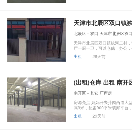
天津市北辰区双口镇独
北辰区－双口 天津市北辰区双
天津市北辰区双口镇线河二村，
厅一厨一卫，可以仓储，办公，住
出租
26天前
(出租)仓库 出租 南开
南开区－其它 厂库房
房源亮点 妈妈开去芥园西道大
高9米，配备900平米装卸平台，
出租
29天前