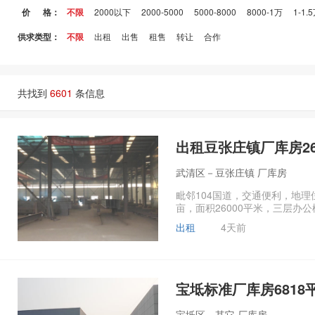
价 格：
不限
2000以下
2000-5000
5000-8000
8000-1万
1-1.
供求类型：
不限
出租
出售
租售
转让
合作
共找到
6601
条信息
出租豆张庄镇厂库房26
武清区－豆张庄镇 厂库房
毗邻104国道，交通便利，地理
亩，面积26000平米，三层办
出租
4天前
宝坻标准厂库房6818
宝坻区－其它 厂库房