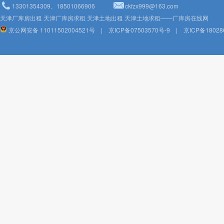
13301354309、18501066906
ckfzx999@163.com
天津厂库房出租 天津厂库房求租 天津土地出租 天津土地求租——厂库房在线网
京公网安备 11011502004521号
|
京ICP备07503570号-9
|
京ICP备18028